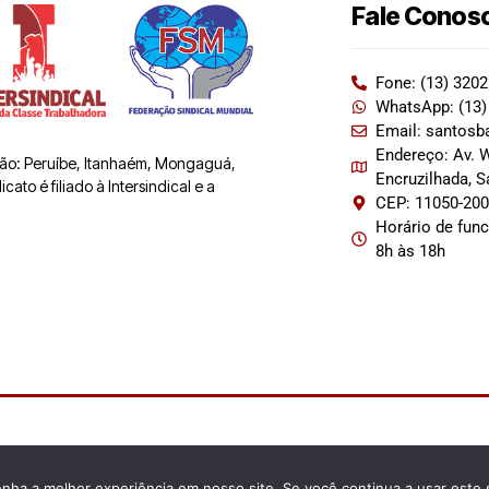
Fale Conos
Fone: (13) 320
WhatsApp: (13)
Email: santosb
Endereço: Av. W
 são: Peruíbe, Itanhaém, Mongaguá,
Encruzilhada, 
ato é filiado à Intersindical e a
CEP: 11050-20
Horário de fun
8h às 18h
enha a melhor experiência em nosso site. Se você continua a usar este 