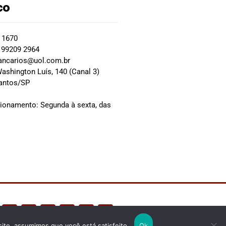
co
2 1670
 99209 2964
ancarios@uol.com.br
ashington Luís, 140 (Canal 3)
Santos/SP
0
cionamento: Segunda à sexta, das
site, assumimos que você está satisfeito.
Ok