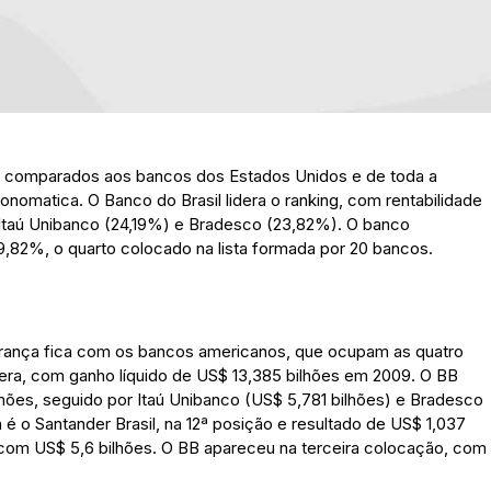
do comparados aos bancos dos Estados Unidos e de toda a
omatica. O Banco do Brasil lidera o ranking, com rentabilidade
Itaú Unibanco (24,19%) e Bradesco (23,82%). O banco
,82%, o quarto colocado na lista formada por 20 bancos.
liderança fica com os bancos americanos, que ocupam as quatro
dera, com ganho líquido de US$ 13,385 bilhões em 2009. O BB
hões, seguido por Itaú Unibanco (US$ 5,781 bilhões) e Bradesco
a é o Santander Brasil, na 12ª posição e resultado de US$ 1,037
n, com US$ 5,6 bilhões. O BB apareceu na terceira colocação, com