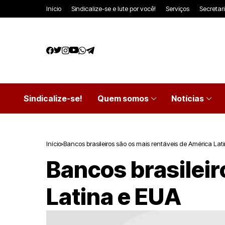
Início
Sindicalize-se e lute por você!
Serviços
Secretar
Sindicalize-se!
Quem somos
Notícias
Início
Bancos brasileiros são os mais rentáveis de América Lat
Bancos brasileir
Latina e EUA