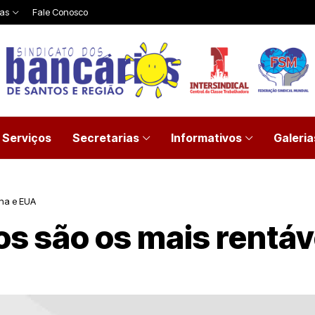
ias
Fale Conosco
Serviços
Secretarias
Informativos
Galeria
ina e EUA
os são os mais rentá