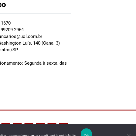
co
2 1670
 99209 2964
ancarios@uol.com.br
ashington Luís, 140 (Canal 3)
Santos/SP
0
cionamento: Segunda à sexta, das
site, assumimos que você está satisfeito.
Ok