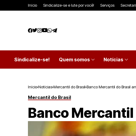
Início
Sindicalize-se e lute por você!
Serviços
Secretar
Sindicalize-se!
Quem somos
Notícias
Início
Notícias
Mercantil do Brasil
Banco Mercantil do Brasil an
Mercantil do Brasil
Banco Mercantil 