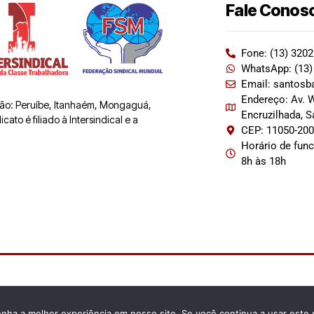
Fale Conos
Fone: (13) 320
WhatsApp: (13)
Email: santosb
Endereço: Av. W
 são: Peruíbe, Itanhaém, Mongaguá,
Encruzilhada, 
ato é filiado à Intersindical e a
CEP: 11050-20
Horário de fun
8h às 18h
enha a melhor experiência em nosso site. Se você continua a usar este 