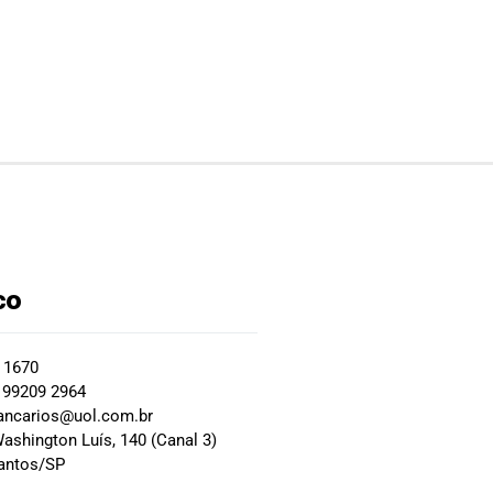
co
2 1670
 99209 2964
ancarios@uol.com.br
ashington Luís, 140 (Canal 3)
Santos/SP
0