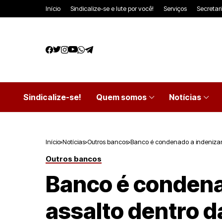
Início
Sindicalize-se e lute por você!
Serviços
Secretar
Sindicalize-se!
Quem somos
Notícias
Início
Notícias
Outros bancos
Banco é condenado a indenizar 
Outros bancos
Banco é condenad
assalto dentro d