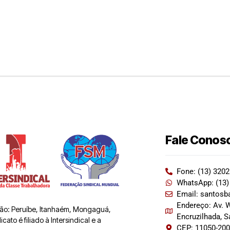
Fale Conos
Fone: (13) 320
WhatsApp: (13)
Email: santosb
Endereço: Av. W
 são: Peruíbe, Itanhaém, Mongaguá,
Encruzilhada, 
ato é filiado à Intersindical e a
CEP: 11050-20