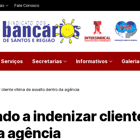
ias
Fale Conosco
Serviços
Secretarias
Informativos
Galeria
cliente vítima de assalto dentro da agência
o a indenizar client
a agência