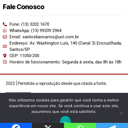
Fale Conosco
Fone: (13) 3202 1670
WhatsApp: (13) 99209 2964
Email: santosbancarios@uol.com.br
Endereço: Av. Washington Luís, 140 (Canal 3) Encruzilhada,
Santos/SP
CEP: 11050-200
Horário de funcionamento: Segunda à sexta, das 8h às 18h
2022 | Permitida a reprodução desde que citada a fonte.
Nós utilizamos cookies para garantir que você tenha a melhor
experiência em nosso site. Se você continua a usar este site,
assumimos que você está satisfeito.
Ok