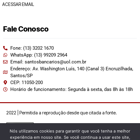
ACESSAR EMAIL
Fale Conosco
Fone: (13) 3202 1670
WhatsApp: (13) 99209 2964
Email: santosbancarios@uol.com.br
Endereço: Av. Washington Luís, 140 (Canal 3) Encruzilhada,
Santos/SP
CEP: 11050-200
Horário de funcionamento: Segunda à sexta, das 8h às 18h
2022 | Permitida a reprodução desde que citada a fonte.
Nós utilizamos cookies para garantir que você tenha a melhor
experiência em nosso site. Se você continua a usar este site,