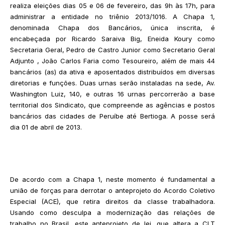
realiza eleições dias 05 e 06 de fevereiro, das 9h às 17h, para
administrar a entidade no triênio 2013/1016. A Chapa 1,
denominada Chapa dos Bancários, única inscrita, é
encabeçada por Ricardo Saraiva Big, Eneida Koury como
Secretaria Geral, Pedro de Castro Junior como Secretario Geral
Adjunto , João Carlos Faria como Tesoureiro, além de mais 44
bancários (as) da ativa e aposentados distribuídos em diversas
diretorias e funções. Duas urnas serão instaladas na sede, Av.
Washington Luiz, 140, e outras 16 urnas percorrerão a base
territorial dos Sindicato, que compreende as agências e postos
bancários das cidades de Peruíbe até Bertioga. A posse será
dia 01 de abril de 2013.
De acordo com a Chapa 1, neste momento é fundamental a
união de forças para derrotar o anteprojeto do Acordo Coletivo
Especial (ACE), que retira direitos da classe trabalhadora.
Usando como desculpa a modernização das relações de
trabalho no Brasil, este anteprojeto de lei, que altera a CLT