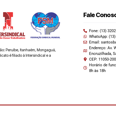
Fale Conos
Fone: (13) 320
WhatsApp: (13)
Email: santosb
Endereço: Av. W
 são: Peruíbe, Itanhaém, Mongaguá,
Encruzilhada, 
ato é filiado à Intersindical e a
CEP: 11050-20
Horário de fun
8h às 18h