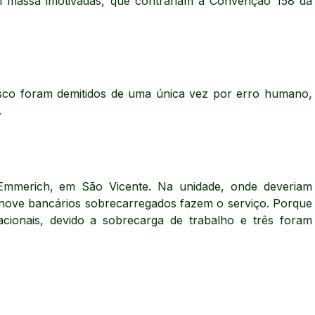
m massa imotivadas, que contrariam a Convenção 158 da
esco foram demitidos de uma única vez por erro humano,
.
Emmerich, em São Vicente. Na unidade, onde deveriam
 nove bancários sobrecarregados fazem o serviço. Porque
cionais, devido a sobrecarga de trabalho e três foram