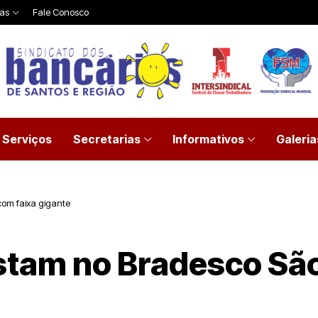
ias
Fale Conosco
Serviços
Secretarias
Informativos
Galeria
com faixa gigante
stam no Bradesco Sã