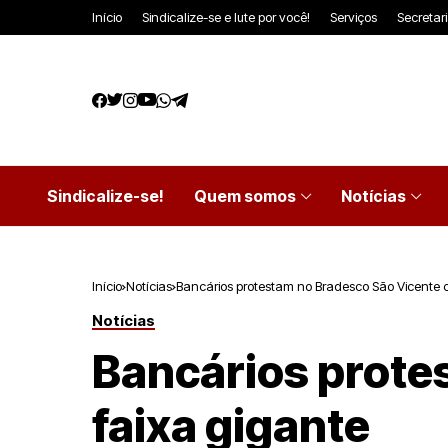
Início
Sindicalize-se e lute por você!
Serviços
Secretar
Sindicalize-se!
Quem somos
Notícias
Início
Notícias
Bancários protestam no Bradesco São Vicente 
Notícias
Bancários prote
faixa gigante