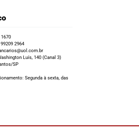
co
2 1670
 99209 2964
ancarios@uol.com.br
ashington Luís, 140 (Canal 3)
Santos/SP
0
cionamento: Segunda à sexta, das