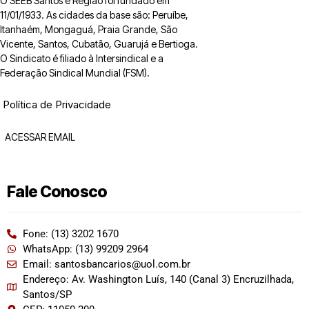
O SEEB Santos e Região foi fundado em
11/01/1933. As cidades da base são: Peruíbe,
Itanhaém, Mongaguá, Praia Grande, São
Vicente, Santos, Cubatão, Guarujá e Bertioga.
O Sindicato é filiado à Intersindical e a
Federação Sindical Mundial (FSM).
Política de Privacidade
ACESSAR EMAIL
Fale Conosco
Fone: (13) 3202 1670
WhatsApp: (13) 99209 2964
Email: santosbancarios@uol.com.br
Endereço: Av. Washington Luís, 140 (Canal 3) Encruzilhada,
Santos/SP