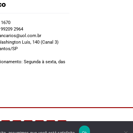
co
2 1670
 99209 2964
ancarios@uol.com.br
ashington Luís, 140 (Canal 3)
Santos/SP
0
cionamento: Segunda à sexta, das
site, assumimos que você está satisfeito.
Ok