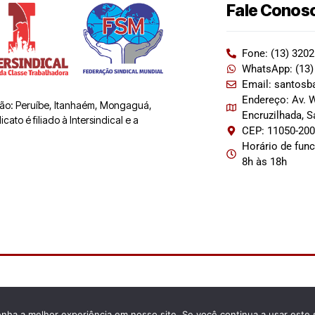
Fale Conos
Fone: (13) 320
WhatsApp: (13)
Email: santosb
Endereço: Av. W
 são: Peruíbe, Itanhaém, Mongaguá,
Encruzilhada, 
ato é filiado à Intersindical e a
CEP: 11050-20
Horário de fun
8h às 18h
enha a melhor experiência em nosso site. Se você continua a usar este 