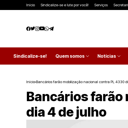
Início
Sindicalize-se e lute por você!
Serviços
Secretar
Sindicalize-se!
Quem somos
Notícias
Início
Bancários farão mobilização nacional contra PL 4330 di
Bancários farão 
dia 4 de julho