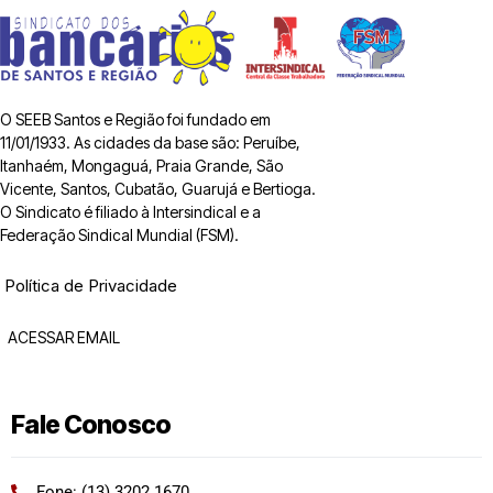
O SEEB Santos e Região foi fundado em
11/01/1933. As cidades da base são: Peruíbe,
Itanhaém, Mongaguá, Praia Grande, São
Vicente, Santos, Cubatão, Guarujá e Bertioga.
O Sindicato é filiado à Intersindical e a
Federação Sindical Mundial (FSM).
Política de Privacidade
ACESSAR EMAIL
Fale Conosco
Fone: (13) 3202 1670