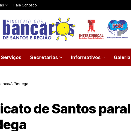
ias
Fale Conosco
Serviços
Secretarias
Informativos
Galeria
ibanco/Alfândega
icato de Santos para
dega