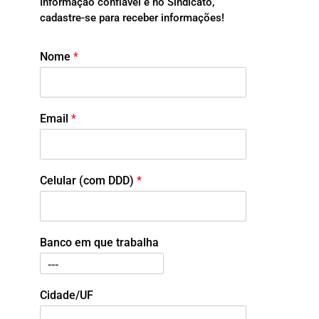
Informação confiável é no Sindicato,
cadastre-se para receber informações!
Nome
*
Email
*
Celular (com DDD)
*
Banco em que trabalha
Cidade/UF