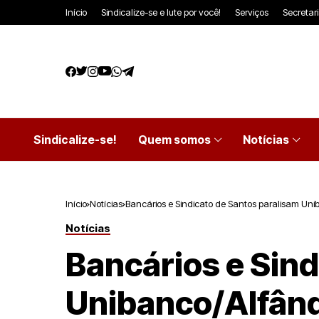
Início
Sindicalize-se e lute por você!
Serviços
Secretar
Sindicalize-se!
Quem somos
Notícias
Início
Notícias
Bancários e Sindicato de Santos paralisam Un
Notícias
Bancários e Sind
Unibanco/Alfân