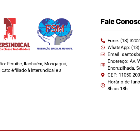
Fale Conos
Fone: (13) 320
WhatsApp: (13)
Email: santosb
Endereço: Av. W
 são: Peruíbe, Itanhaém, Mongaguá,
Encruzilhada, 
ato é filiado à Intersindical e a
CEP: 11050-20
Horário de fun
8h às 18h