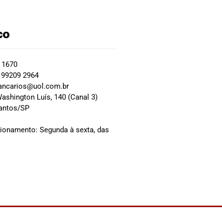
co
2 1670
 99209 2964
ancarios@uol.com.br
ashington Luís, 140 (Canal 3)
Santos/SP
0
cionamento: Segunda à sexta, das