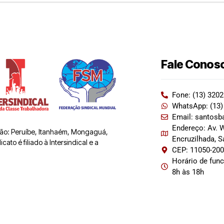
Fale Conos
Fone: (13) 320
WhatsApp: (13)
Email: santosb
Endereço: Av. W
 são: Peruíbe, Itanhaém, Mongaguá,
Encruzilhada, 
ato é filiado à Intersindical e a
CEP: 11050-20
Horário de fun
8h às 18h