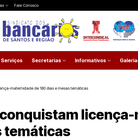
ias
Fale Conosco
Serviços
Secretarias
Informativos
Galeria
cença-maternidade de 180 dias e mesas temáticas
 conquistam licença
s temáticas