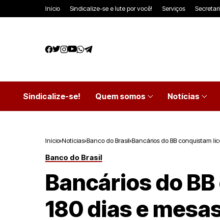
Início
Sindicalize-se e lute por você!
Serviços
Secretar
Sindicalize-se!
Quem somos
Notícias
Início
Notícias
Banco do Brasil
Bancários do BB conquistam li
Banco do Brasil
Bancários do BB
180 dias e mesa