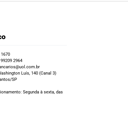
co
2 1670
 99209 2964
ancarios@uol.com.br
ashington Luís, 140 (Canal 3)
Santos/SP
0
cionamento: Segunda à sexta, das