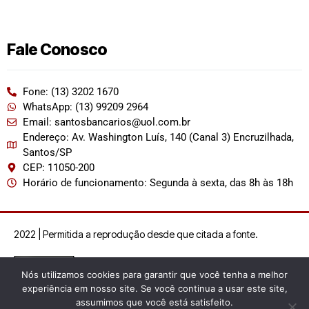
Fale Conosco
Fone: (13) 3202 1670
WhatsApp: (13) 99209 2964
Email: santosbancarios@uol.com.br
Endereço: Av. Washington Luís, 140 (Canal 3) Encruzilhada,
Santos/SP
CEP: 11050-200
Horário de funcionamento: Segunda à sexta, das 8h às 18h
2022 | Permitida a reprodução desde que citada a fonte.
Nós utilizamos cookies para garantir que você tenha a melhor
experiência em nosso site. Se você continua a usar este site,
assumimos que você está satisfeito.