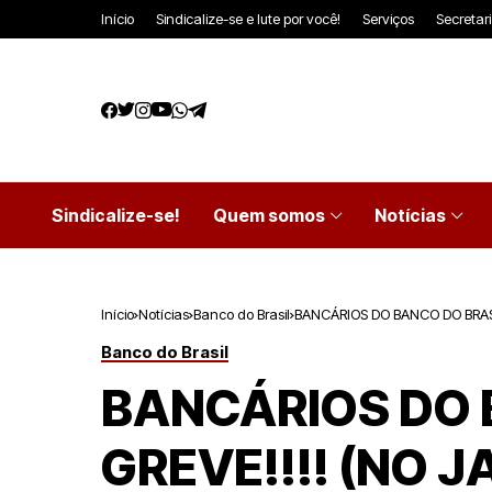
Início
Sindicalize-se e lute por você!
Serviços
Secretar
Sindicalize-se!
Quem somos
Notícias
Início
Notícias
Banco do Brasil
BANCÁRIOS DO BANCO DO BRASI
Banco do Brasil
BANCÁRIOS DO 
GREVE!!!! (NO J