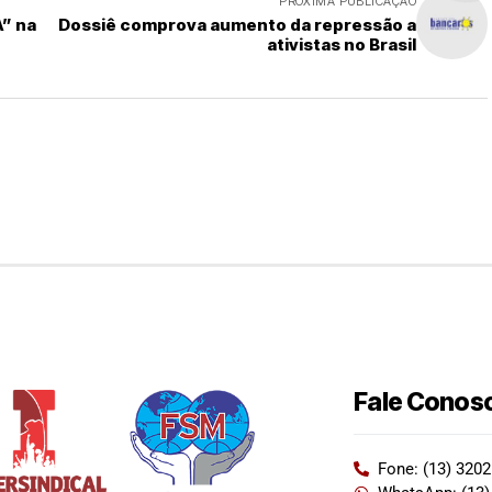
PRÓXIMA PUBLICAÇÃO
” na
Dossiê comprova aumento da repressão a
ativistas no Brasil
Fale Conos
Fone: (13) 320