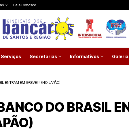
ias
Fale Conosco
Serviços
Secretarias
Informativos
Galeria
L ENTRAM EM GREVE!!!! (NO JAPÃO)
BANCO DO BRASIL 
APÃO)