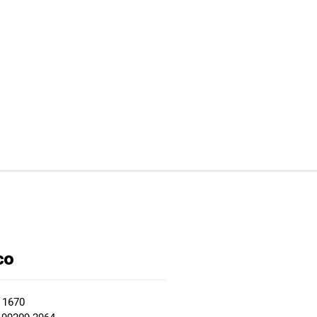
co
2 1670