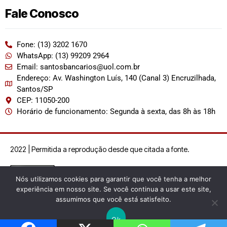
Fale Conosco
Fone: (13) 3202 1670
WhatsApp: (13) 99209 2964
Email: santosbancarios@uol.com.br
Endereço: Av. Washington Luís, 140 (Canal 3) Encruzilhada,
Santos/SP
CEP: 11050-200
Horário de funcionamento: Segunda à sexta, das 8h às 18h
2022 | Permitida a reprodução desde que citada a fonte.
Nós utilizamos cookies para garantir que você tenha a melhor
experiência em nosso site. Se você continua a usar este site,
assumimos que você está satisfeito.
Ok