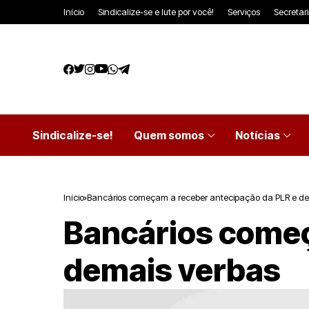
Início
Sindicalize-se e lute por você!
Serviços
Secretar
Sindicalize-se!
Quem somos
Notícias
Início
Bancários começam a receber antecipação da PLR e de
Bancários começ
demais verbas