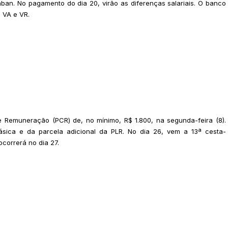
aban. No pagamento do dia 20, virão as diferenças salariais. O banco
 VA e VR.
Remuneração (PCR) de, no mínimo, R$ 1.800, na segunda-feira (8).
ásica e da parcela adicional da PLR. No dia 26, vem a 13ª cesta-
ocorrerá no dia 27.