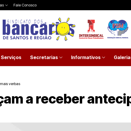
ias
Fale Conosco
Serviços
Secretarias
Informativos
Galeria
mais verbas
am a receber anteci