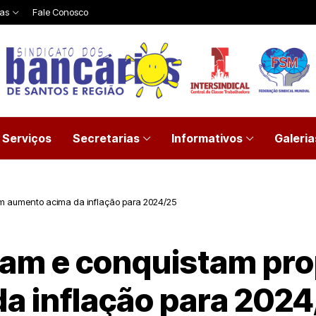
ias
Fale Conosco
Serviços
Secretarias
Informativos
Galeria
m aumento acima da inflação para 2024/25
çam e conquistam pr
a inflação para 202