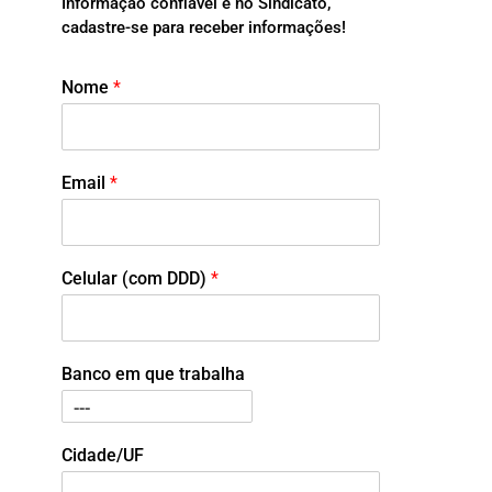
Informação confiável é no Sindicato,
cadastre-se para receber informações!
Nome
*
Email
*
Celular (com DDD)
*
Banco em que trabalha
Cidade/UF