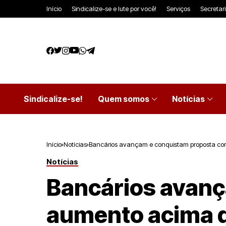
Início
Sindicalize-se e lute por você!
Serviços
Secretar
Sindicalize-se!
Quem somos
Notícias
Início
Notícias
Bancários avançam e conquistam proposta co
Notícias
Bancários avan
aumento acima d