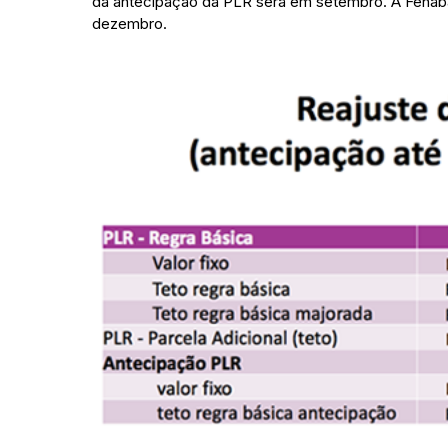
da antecipação da PLR será em setembro. A Fenab
dezembro.