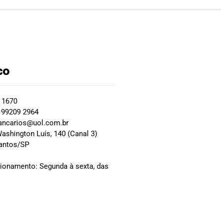
co
2 1670
 99209 2964
ancarios@uol.com.br
ashington Luís, 140 (Canal 3)
Santos/SP
0
cionamento: Segunda à sexta, das