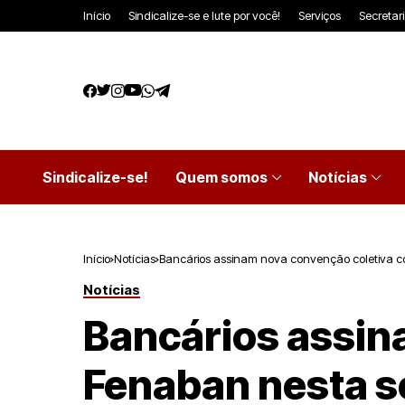
Início
Sindicalize-se e lute por você!
Serviços
Secretar
Sindicalize-se!
Quem somos
Notícias
Início
Notícias
Bancários assinam nova convenção coletiva c
Notícias
Bancários assin
Fenaban nesta s