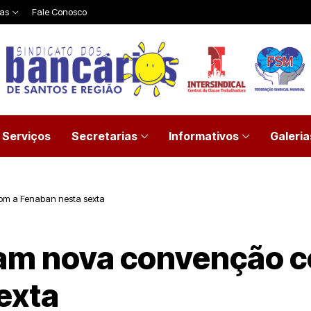
ias
Fale Conosco
Serviços
Secretarias
Informativos
Galeria
om a Fenaban nesta sexta
am nova convenção co
exta