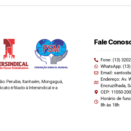
Fale Conos
Fone: (13) 320
WhatsApp: (13)
Email: santosb
Endereço: Av. W
 são: Peruíbe, Itanhaém, Mongaguá,
Encruzilhada, 
ato é filiado à Intersindical e a
CEP: 11050-20
Horário de fun
8h às 18h