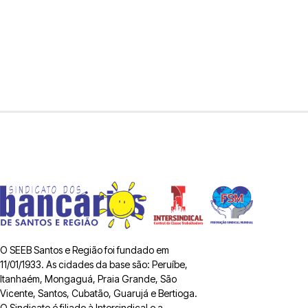
O SEEB Santos e Região foi fundado em
11/01/1933. As cidades da base são: Peruíbe,
Itanhaém, Mongaguá, Praia Grande, São
Vicente, Santos, Cubatão, Guarujá e Bertioga.
O Sindicato é filiado à Intersindical e a