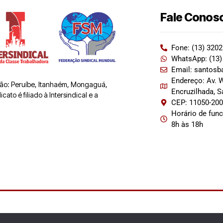
Fale Conos
Fone: (13) 320
WhatsApp: (13)
Email: santosb
Endereço: Av. W
 são: Peruíbe, Itanhaém, Mongaguá,
Encruzilhada, 
ato é filiado à Intersindical e a
CEP: 11050-20
Horário de fun
8h às 18h