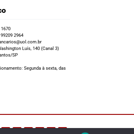
co
2 1670
 99209 2964
ancarios@uol.com.br
ashington Luís, 140 (Canal 3)
Santos/SP
0
cionamento: Segunda à sexta, das