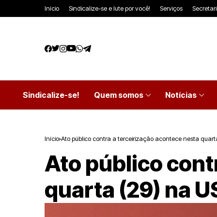
Início
Sindicalize-se e lute por você!
Serviços
Secretar
Sindicalize-se!
Quem somos
Notícias
Início
Ato público contra a terceirização acontece nesta quart
Ato público cont
quarta (29) na U