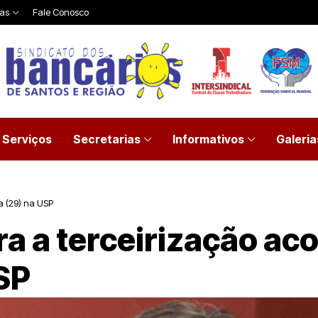
ias
Fale Conosco
Serviços
Secretarias
Informativos
Galeria
a (29) na USP
ra a terceirização ac
SP