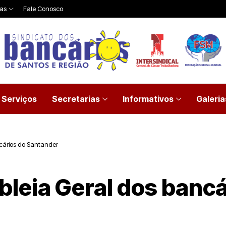
ias
Fale Conosco
Serviços
Secretarias
Informativos
Galeria
cários do Santander
leia Geral dos bancá