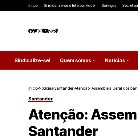
Início
Sindicalize-se e lute por você!
Serviços
Secretar
Sindicalize-se!
Quem somos
Notícias
Início
Notícias
Santander
Atenção: Assembleia Geral dos ban
Santander
Atenção: Assemb
Santander