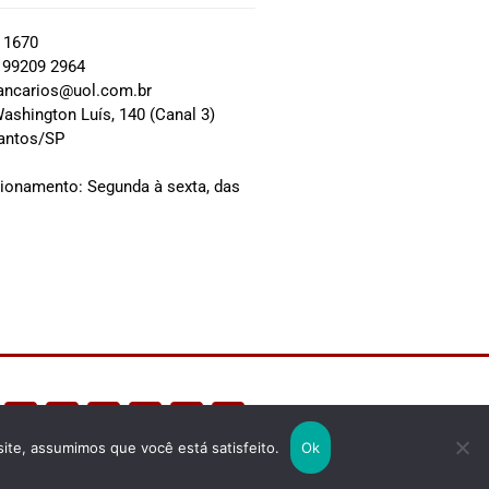
2 1670
 99209 2964
ancarios@uol.com.br
ashington Luís, 140 (Canal 3)
Santos/SP
0
cionamento: Segunda à sexta, das
site, assumimos que você está satisfeito.
Ok