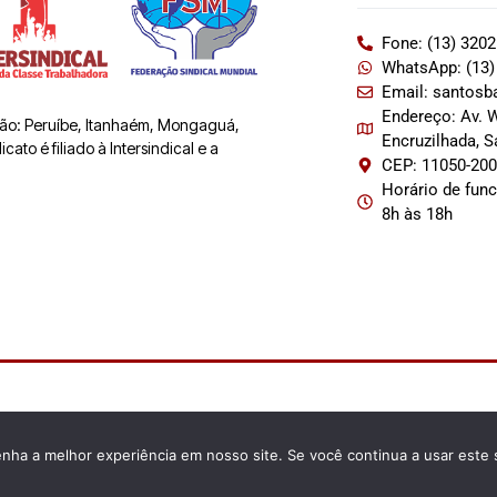
Fone: (13) 320
WhatsApp: (13)
Email: santosb
Endereço: Av. W
 são: Peruíbe, Itanhaém, Mongaguá,
Encruzilhada, 
ato é filiado à Intersindical e a
CEP: 11050-20
Horário de fun
8h às 18h
enha a melhor experiência em nosso site. Se você continua a usar este 