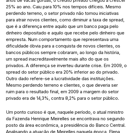
anos de vacas gordas, o crédito privado chegou a crescer
25% ao ano. Caiu para 10% nos tempos difíceis. Mesmo
perdendo terreno, o setor privado não tomou iniciativas
para atrair novos clientes, como diminuir a taxa de spread,
que é a diferença entre aquilo que um banco paga pelo
dinheiro depositado e aquilo que recebe pelo dinheiro que
empresta. Num comportamento que representava uma
dificuldade óbvia para a conquista de novos clientes, os
bancos públicos sempre cobraram, ao longo da história,
um spread inacreditavelmente mais alto do que os
privados. A diferença se inverteu durante crise. Em 2009, o
spread do setor público era 20% inferior ao do privado.
Outro dado refere-se a lucratividade das instituições.
Mesmo perdendo terreno e clientes, o que deveria ser
ruim para o resultado final, em 2009 a margem do setor
privado era de 14,3%, contra 8,2% para o setor público.
Um ponto curioso é que, naquele período, o atual ministro
da Fazenda Henrique Meirelles se encontrava no segundo
posto da área econômica, a presidência do Banco Central.
Analisando a atuação de Meirelles naquela época, Elena