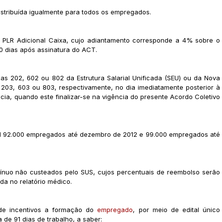
distribuída igualmente para todos os empregados.
PLR Adicional Caixa, cujo adiantamento corresponde a 4% sobre o
10 dias após assinatura do ACT.
s 202, 602 ou 802 da Estrutura Salarial Unificada (SEU) ou da Nova
s 203, 603 ou 803, respectivamente, no dia imediatamente posterior à
cia, quando este finalizar-se na vigência do presente Acordo Coletivo
l 92.000 empregados até dezembro de 2012 e 99.000 empregados até
nuo não custeados pelo SUS, cujos percentuais de reembolso serão
a no relatório médico.
de incentivos a formação do
empregado
, por meio de edital único
de 91 dias de trabalho, a saber: