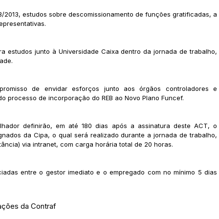
3/2013, estudos sobre descomissionamento de funções gratificadas, a
epresentativas.
 estudos junto à Universidade Caixa dentro da jornada de trabalho,
dade.
romisso de envidar esforços junto aos órgãos controladores e
 do processo de incorporação do REB ao Novo Plano Funcef.
hador definirão, em até 180 dias após a assinatura deste ACT, o
nados da Cipa, o qual será realizado durante a jornada de trabalho,
ncia) via intranet, com carga horária total de 20 horas.
iadas entre o gestor imediato e o empregado com no mínimo 5 dias
ações da Contraf