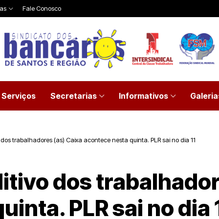
ias
Fale Conosco
Serviços
Secretarias
Informativos
Galeria
 dos trabalhadores (as) Caixa acontece nesta quinta. PLR sai no dia 11
itivo dos trabalhador
inta. PLR sai no dia 