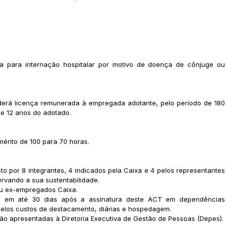
nça para internação hospitalar por motivo de doença de cônjuge ou
erá licença remunerada à empregada adotante, pelo período de 180
 de 12 anos do adotado.
érito de 100 para 70 horas.
to por 8 integrantes, 4 indicados pela Caixa e 4 pelos representantes
rvando a sua sustentabilidade.
ou ex-empregados Caixa.
vez em até 30 dias após a assinatura deste ACT em dependências
á pelos custos de destacamento, diárias e hospedagem.
ão apresentadas à Diretoria Executiva de Gestão de Pessoas (Depes).