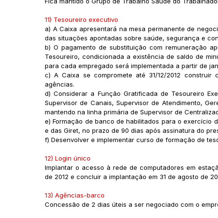
Fica mantido o Grupo de Trabalho Saúde do Trabalhador
11) Tesoureiro executivo
a) A Caixa apresentará na mesa permanente de negocia
das situações apontadas sobre saúde, segurança e cond
b) O pagamento de substituição com remuneração ap
Tesoureiro, condicionada a existência de saldo de minu
para cada empregado será implementada a partir de jan
c) A Caixa se compromete até 31/12/2012 construir
agências.
d) Considerar a Função Gratificada de Tesoureiro Exe
Supervisor de Canais, Supervisor de Atendimento, Ger
mantendo na linha primária de Supervisor de Centralizado
e) Formação de banco de habilitados para o exercício
e das Giret, no prazo de 90 dias após assinatura do pr
f) Desenvolver e implementar curso de formação de teso
12) Login único
Implantar o acesso à rede de computadores em estação
de 2012 e concluir a implantação em 31 de agosto de 20
13) Agências-barco
Concessão de 2 dias úteis a ser negociado com o empreg