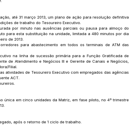
.
ção, até 31 março 2013, um plano de ação para resolução definitiva
ições de trabalho do Tesoureiro Executivo.
urada por minuto nas ausências parciais ou pausa para almoço do
to para esta substituição na unidade, limitada a 480 minutos por dia
eiro de 2013.
 corredores para abastecimento em todos os terminais de ATM das
cutivo na linha de sucessão primária para a Função Gratificada de
ente de Atendimento e Negócios III e Gerente de Canais e Negócios,
ra/Filial.
 das atividades de Tesoureiro Executivo com empregados das agências
esente ACT.
ureiros.
 única em cinco unidades da Matriz, em fase piloto, no 4º trimestre
13.
ado, após o retorno de 1 ciclo de trabalho.