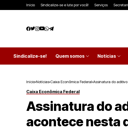
Início
Sindicalize-se e lute por você!
Serviços
Secretar
Sindicalize-se!
Quem somos
Notícias
Início
Notícias
Caixa Econômica Federal
Assinatura do aditivo
Caixa Econômica Federal
Assinatura do ad
acontece nesta qu