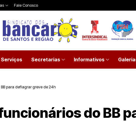
ias
Fale Conosco
Serviços
Secretarias
Informativos
Galeria
 BB para deflagrar greve de 24h
uncionários do BB pa