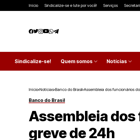
Início
Sindicalize-se e lute por você!
Serviços
Secretar
Sindicalize-se!
Quem somos
Notícias
Início
Notícias
Banco do Brasil
Assembleia dos funcionários do
Banco do Brasil
Assembleia dos f
greve de 24h