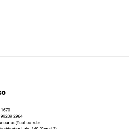
co
2 1670
 99209 2964
ancarios@uol.com.br