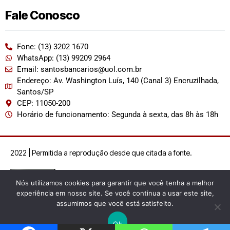
Fale Conosco
Fone: (13) 3202 1670
WhatsApp: (13) 99209 2964
Email: santosbancarios@uol.com.br
Endereço: Av. Washington Luís, 140 (Canal 3) Encruzilhada,
Santos/SP
CEP: 11050-200
Horário de funcionamento: Segunda à sexta, das 8h às 18h
2022 | Permitida a reprodução desde que citada a fonte.
Nós utilizamos cookies para garantir que você tenha a melhor
experiência em nosso site. Se você continua a usar este site,
assumimos que você está satisfeito.
Ok