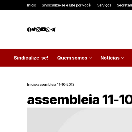
Início
Sindicalize-se e lute por você!
Serviços
Secretar
Sindicalize-se!
Quem somos
Notícias
Início
assembleia 11-10-2013
assembleia 11-1