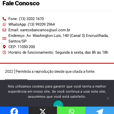
Fale Conosco
Fone: (13) 3202 1670
WhatsApp: (13) 99209 2964
Email: santosbancarios@uol.com.br
Endereço: Av. Washington Luís, 140 (Canal 3) Encruzilhada,
Santos/SP
CEP: 11050-200
Horário de funcionamento: Segunda à sexta, das 8h às 18h
2022 | Permitida a reprodução desde que citada a fonte.
Nós utilizamos cookies para garantir que você tenha a melhor
experiência em nosso site. Se você continua a usar este site,
assumimos que você está satisfeito.
Ok