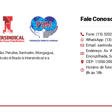
Fale Conos
Fone: (13) 320
WhatsApp: (13)
Email: santosb
Endereço: Av. W
 são: Peruíbe, Itanhaém, Mongaguá,
Encruzilhada, 
ato é filiado à Intersindical e a
CEP: 11050-20
Horário de fun
8h às 18h