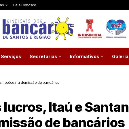
ias
Fale Conosco
Serviços
Secretarias
Informativos
Galeria
 campeões na demissão de bancários
 lucros, Itaú e Santa
missão de bancários