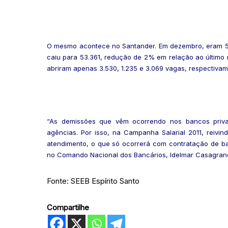
O mesmo acontece no Santander. Em dezembro, eram 54.
caiu para 53.361, redução de 2% em relação ao último
abriram apenas 3.530, 1.235 e 3.069 vagas, respectiva
“As demissões que vêm ocorrendo nos bancos priva
agências. Por isso, na Campanha Salarial 2011, reiv
atendimento, o que só ocorrerá com contratação de ban
no Comando Nacional dos Bancários, Idelmar Casagra
Fonte: SEEB Espírito Santo
Compartilhe