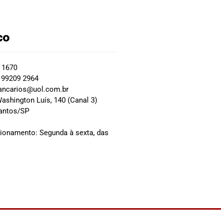
co
2 1670
 99209 2964
ancarios@uol.com.br
ashington Luís, 140 (Canal 3)
Santos/SP
0
cionamento: Segunda à sexta, das