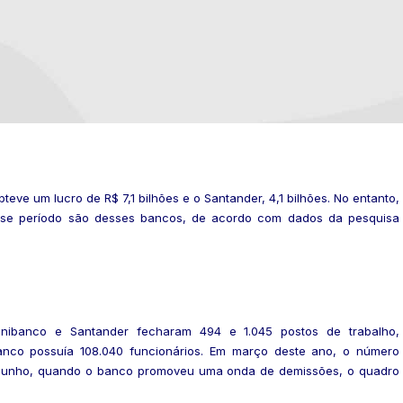
eve um lucro de R$ 7,1 bilhões e o Santander, 4,1 bilhões. No entanto,
esse período são desses bancos, de acordo com dados da pesquisa
nibanco e Santander fecharam 494 e 1.045 postos de trabalho,
banco possuía 108.040 funcionários. Em março deste ano, o número
e junho, quando o banco promoveu uma onda de demissões, o quadro