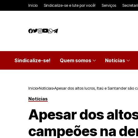
Início
Sindicalize-se e lute por você!
Serviços
Secretar
Sindicalize-se!
Quem somos
Notícias
Início
Notícias
Apesar dos altos lucros, Itaú e Santander são
Notícias
Apesar dos altos
campeões na de