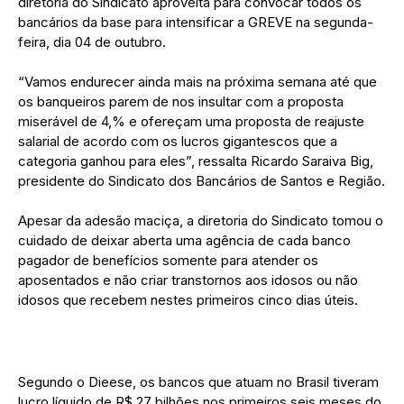
diretoria do Sindicato aproveita para convocar todos os
bancários da base para intensificar a GREVE na segunda-
feira, dia 04 de outubro.
“Vamos endurecer ainda mais na próxima semana até que
os banqueiros parem de nos insultar com a proposta
miserável de 4,% e ofereçam uma proposta de reajuste
salarial de acordo com os lucros gigantescos que a
categoria ganhou para eles”, ressalta Ricardo Saraiva Big,
presidente do Sindicato dos Bancários de Santos e Região.
Apesar da adesão maciça, a diretoria do Sindicato tomou o
cuidado de deixar aberta uma agência de cada banco
pagador de benefícios somente para atender os
aposentados e não criar transtornos aos idosos ou não
idosos que recebem nestes primeiros cinco dias úteis.
Segundo o Dieese, os bancos que atuam no Brasil tiveram
lucro líquido de R$ 27 bilhões nos primeiros seis meses do