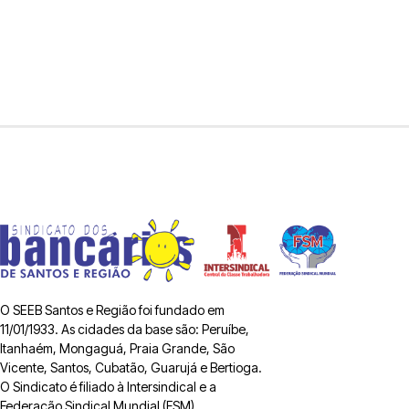
O SEEB Santos e Região foi fundado em
11/01/1933. As cidades da base são: Peruíbe,
Itanhaém, Mongaguá, Praia Grande, São
Vicente, Santos, Cubatão, Guarujá e Bertioga.
O Sindicato é filiado à Intersindical e a
Federação Sindical Mundial (FSM).