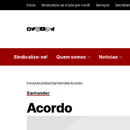
Início
Sindicalize-se e lute por você!
Serviços
Secretar
Sindicalize-se!
Quem somos
Notícias
Início
Acordos
Santander
Acordo
Santander
Acordo