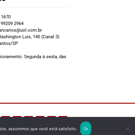
2 1670
 99209 2964
ancarios@uol.com.br
ashington Luís, 140 (Canal 3)
Santos/SP
0
cionamento: Segunda à sexta, das
site, assumimos que você está satisfeito.
Ok