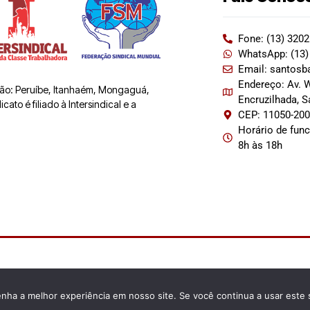
Fone: (13) 320
WhatsApp: (13)
Email: santosb
Endereço: Av. W
 são: Peruíbe, Itanhaém, Mongaguá,
Encruzilhada, 
ato é filiado à Intersindical e a
CEP: 11050-20
Horário de fun
8h às 18h
enha a melhor experiência em nosso site. Se você continua a usar este 