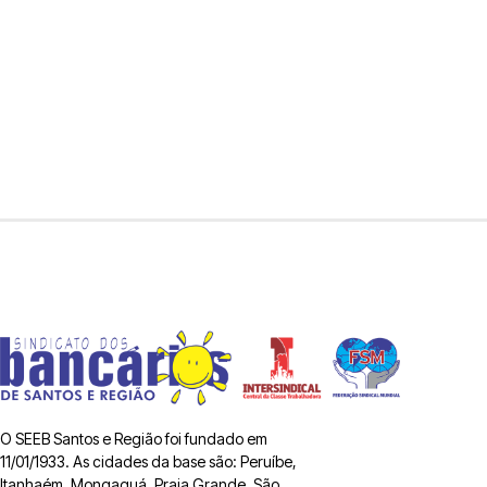
O SEEB Santos e Região foi fundado em
11/01/1933. As cidades da base são: Peruíbe,
Itanhaém, Mongaguá, Praia Grande, São