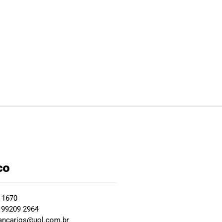
co
2 1670
 99209 2964
ancarios@uol.com.br