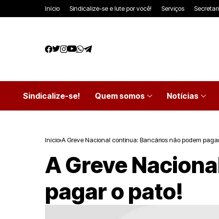
Início
Sindicalize-se e lute por você!
Serviços
Secretar
Sindicalize-se!
Quem somos
Notícias
Início
A Greve Nacional continua: Bancários não podem pagar
A Greve Naciona
pagar o pato!