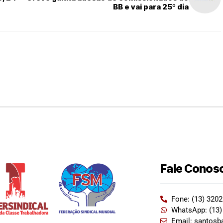
BB e vai para 25º dia
Fale Conos
Fone: (13) 320
WhatsApp: (13)
Email: santosb