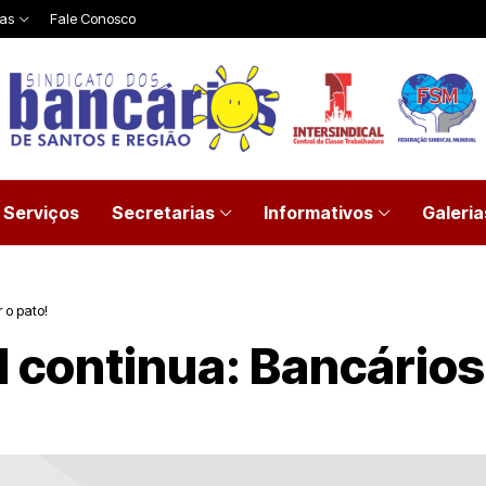
ias
Fale Conosco
Serviços
Secretarias
Informativos
Galeria
 o pato!
l continua: Bancário