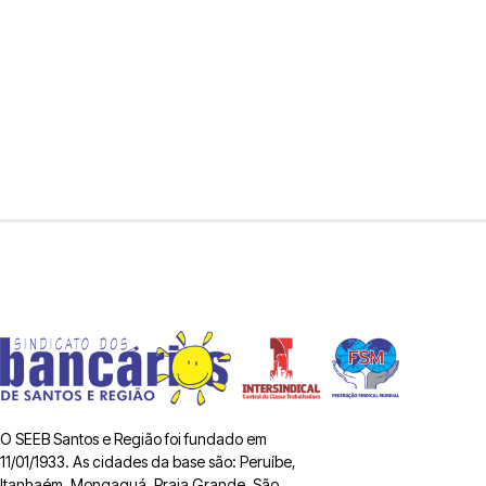
O SEEB Santos e Região foi fundado em
11/01/1933. As cidades da base são: Peruíbe,
Itanhaém, Mongaguá, Praia Grande, São