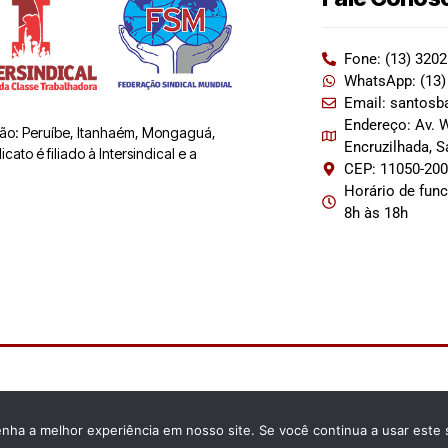
Fone: (13) 320
WhatsApp: (13)
Email: santosb
Endereço: Av. W
 são: Peruíbe, Itanhaém, Mongaguá,
Encruzilhada, 
ato é filiado à Intersindical e a
CEP: 11050-20
Horário de fun
8h às 18h
enha a melhor experiência em nosso site. Se você continua a usar este 