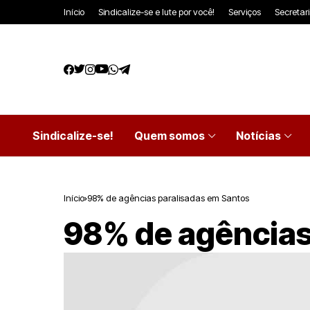
Início
Sindicalize-se e lute por você!
Serviços
Secretar
Sindicalize-se!
Quem somos
Notícias
Início
98% de agências paralisadas em Santos
98% de agências