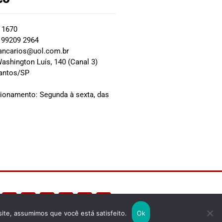
2 1670
 99209 2964
ancarios@uol.com.br
ashington Luís, 140 (Canal 3)
Santos/SP
0
cionamento: Segunda à sexta, das
site, assumimos que você está satisfeito.
Ok