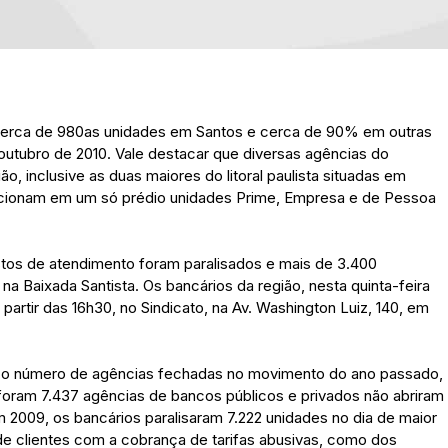
u cerca de 980as unidades em Santos e cerca de 90% em outras
 outubro de 2010. Vale destacar que diversas agências do
, inclusive as duas maiores do litoral paulista situadas em
ncionam em um só prédio unidades Prime, Empresa e de Pessoa
stos de atendimento foram paralisados e mais de 3.400
a Baixada Santista. Os bancários da região, nesta quinta-feira
partir das 16h30, no Sindicato, na Av. Washington Luiz, 140, em
ou o número de agências fechadas no movimento do ano passado,
 foram 7.437 agências de bancos públicos e privados não abriram
m 2009, os bancários paralisaram 7.222 unidades no dia de maior
 de clientes com a cobrança de tarifas abusivas, como dos