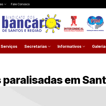
ias
Fale Conosco
Serviços
Secretarias
Informativos
Galeria
 paralisadas em San