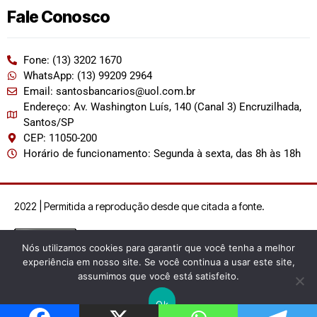
Fale Conosco
Fone: (13) 3202 1670
WhatsApp: (13) 99209 2964
Email: santosbancarios@uol.com.br
Endereço: Av. Washington Luís, 140 (Canal 3) Encruzilhada,
Santos/SP
CEP: 11050-200
Horário de funcionamento: Segunda à sexta, das 8h às 18h
2022 | Permitida a reprodução desde que citada a fonte.
Nós utilizamos cookies para garantir que você tenha a melhor
experiência em nosso site. Se você continua a usar este site,
assumimos que você está satisfeito.
Ok