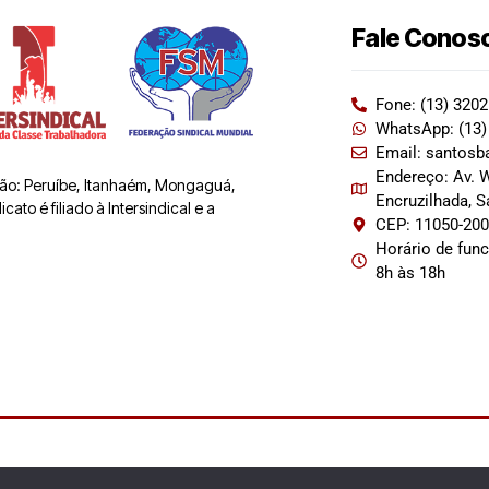
Fale Conos
Fone: (13) 320
WhatsApp: (13)
Email: santosb
Endereço: Av. W
 são: Peruíbe, Itanhaém, Mongaguá,
Encruzilhada, 
ato é filiado à Intersindical e a
CEP: 11050-20
Horário de fun
8h às 18h