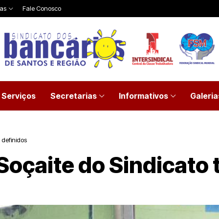
ias
Fale Conosco
Serviços
Secretarias
Informativos
Galeria
 definidos
oçaite do Sindicato 