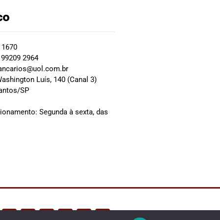
co
2 1670
 99209 2964
ancarios@uol.com.br
ashington Luís, 140 (Canal 3)
Santos/SP
0
cionamento: Segunda à sexta, das