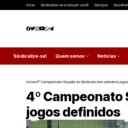
Início
Sindicalize-se e lute por você!
Serviços
Secretar
Sindicalize-se!
Quem somos
Notícias
Início
4º Campeonato Soçaite do Sindicato tem primeiros jogos
4º Campeonato S
jogos definidos