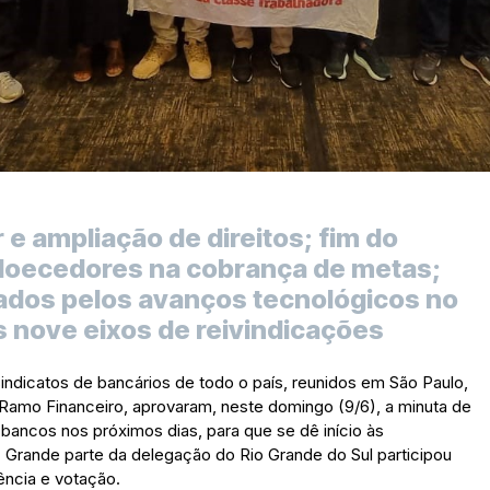
e ampliação de direitos; fim do
doecedores na cobrança de metas;
dos pelos avanços tecnológicos no
s nove eixos de reivindicações
ndicatos de bancários de todo o país, reunidos em São Paulo,
Ramo Financeiro, aprovaram, neste domingo (9/6), a minuta de
 bancos nos próximos dias, para que se dê início às
Grande parte da delegação do Rio Grande do Sul participou
ência e votação.