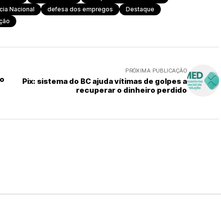
cia Nacional
defesa dos empregos
Destaque
ação
PRÓXIMA PUBLICAÇÃO
do
Pix: sistema do BC ajuda vítimas de golpes a
recuperar o dinheiro perdido