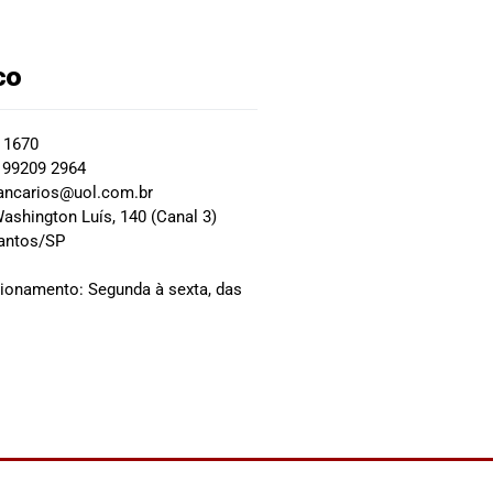
co
2 1670
 99209 2964
ancarios@uol.com.br
ashington Luís, 140 (Canal 3)
Santos/SP
0
cionamento: Segunda à sexta, das