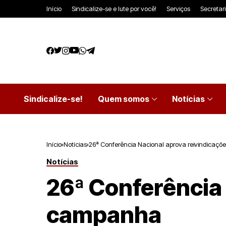
Início
Sindicalize-se e lute por você!
Serviços
Secretar
Sindicalize-se!
Quem somos
Notícias
Início
Notícias
26ª Conferência Nacional aprova reivindicaç
Notícias
26ª Conferência 
campanha