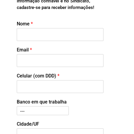
Informação confiável é no Sindicato,
cadastre-se para receber informações!
Nome
*
Email
*
Celular (com DDD)
*
Banco em que trabalha
Cidade/UF