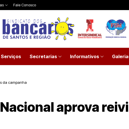
ias
Fale Conosco
Serviços
Secretarias
Informativos
Galeria
ões da campanha
Nacional aprova reiv