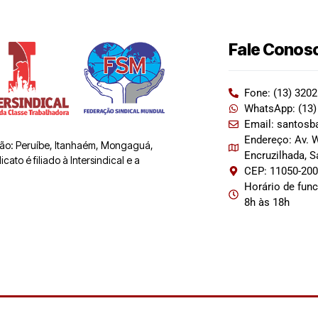
Fale Conos
Fone: (13) 320
WhatsApp: (13)
Email: santosb
Endereço: Av. W
 são: Peruíbe, Itanhaém, Mongaguá,
Encruzilhada, 
ato é filiado à Intersindical e a
CEP: 11050-20
Horário de fun
8h às 18h