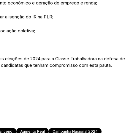
mento econômico e geração de emprego e renda;
iar a isenção do IR na PLR;
ociação coletiva;
as eleições de 2024 para a Classe Trabalhadora na defesa de
 e candidatas que tenham compromisso com esta pauta.
anceiro
Aumento Real
Campanha Nacional 2024