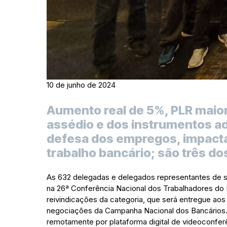
10 de junho de 2024
Aumento real de 5%, PLR maior 
assédio e dos instrumentos a
defesa dos empregos, impacta
trabalho bancário; são três do
As 632 delegadas e delegados representantes de si
na 26ª Conferência Nacional dos Trabalhadores do 
reivindicações da categoria, que será entregue aos
negociações da Campanha Nacional dos Bancários. 
remotamente por plataforma digital de videoconfer