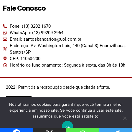
Fale Conosco
Fone: (13) 3202 1670
WhatsApp: (13) 99209 2964
Email: santosbancarios@uol.com.br
Endereço: Av. Washington Luís, 140 (Canal 3) Encruzilhada,
Santos/SP
CEP: 11050-200
Horário de funcionamento: Segunda à sexta, das 8h às 18h
2022 | Permitida a reprodução desde que citada a fonte.
Nós utilizamos cookies para garantir que você tenha a melhor
experiência em nosso site. Se você continua a usar este site,
assumimos que você está satisfeito.
Ok