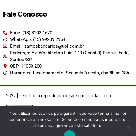
Fale Conosco
Fone: (13) 3202 1670
WhatsApp: (13) 99209 2964
Email: santosbancarios@uol.com.br
Endereço: Av. Washington Luís, 140 (Canal 3) Encruzilhada,
Santos/SP
CEP: 11050-200
Horário de funcionamento: Segunda à sexta, das 8h às 18h
2022 | Permitida a reprodução desde que citada a fonte.
Nós utilizamos cookies para garantir que você tenha a melhor
experiência em nosso site. Se você continua a usar este site,
assumimos que você está satisfeito.