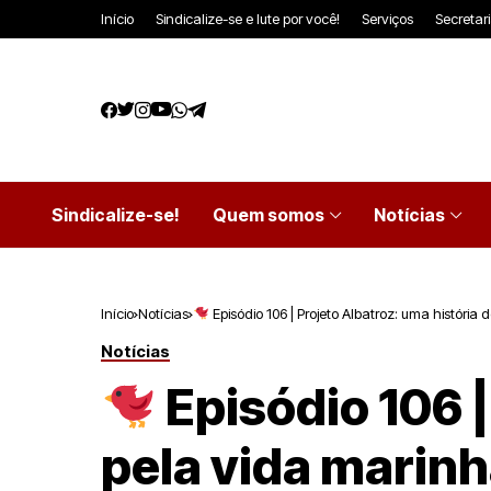
Início
Sindicalize-se e lute por você!
Serviços
Secretar
Sindicalize-se!
Quem somos
Notícias
Início
Notícias
Episódio 106 | Projeto Albatroz: uma história 
Notícias
Episódio 106 |
pela vida marinh