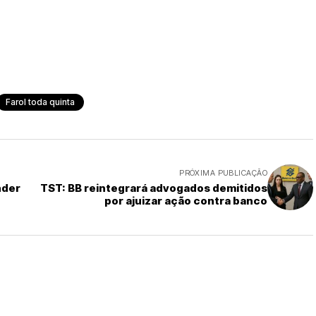
Farol toda quinta
PRÓXIMA PUBLICAÇÃO
nder
TST: BB reintegrará advogados demitidos
por ajuizar ação contra banco