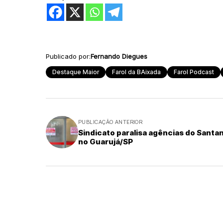
Publicado por:
Fernando Diegues
Destaque Maior
Farol da BAixada
Farol Podcast
PUBLICAÇÃO ANTERIOR
Sindicato paralisa agências do Santa
no Guarujá/SP