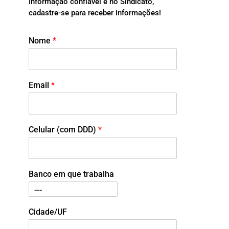
Informação confiável é no Sindicato,
cadastre-se para receber informações!
Nome
*
Email
*
Celular (com DDD)
*
Banco em que trabalha
Cidade/UF