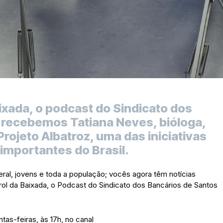
ixada, o podcast do Sindicato dos
 recebemos Tatiana Neves, bióloga,
ojeto Albatroz, uma das iniciativas
importantes do Brasil.
ral, jovens e toda a população; vocês agora têm notícias
rol da Baixada, o Podcast do Sindicato dos Bancários de Santos
as-feiras, às 17h, no canal