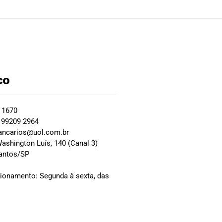
co
2 1670
 99209 2964
ancarios@uol.com.br
ashington Luís, 140 (Canal 3)
Santos/SP
0
cionamento: Segunda à sexta, das