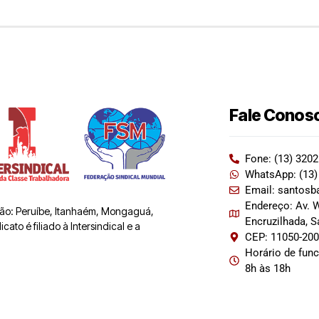
Fale Conos
Fone: (13) 320
WhatsApp: (13)
Email: santosb
Endereço: Av. W
 são: Peruíbe, Itanhaém, Mongaguá,
Encruzilhada, 
ato é filiado à Intersindical e a
CEP: 11050-20
Horário de fun
8h às 18h