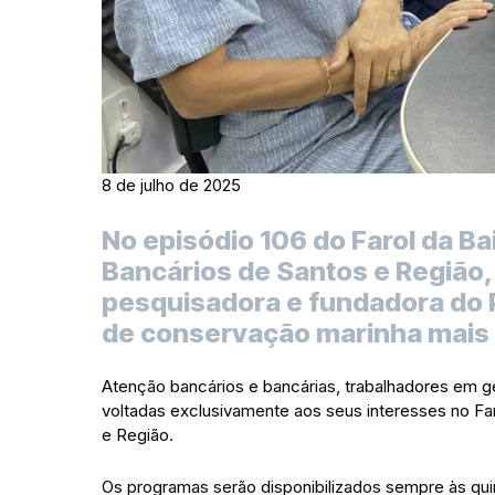
8 de julho de 2025
No episódio 106 do Farol da Ba
Bancários de Santos e Região,
pesquisadora e fundadora do Pr
de conservação marinha mais 
Atenção bancários e bancárias, trabalhadores em ge
voltadas exclusivamente aos seus interesses no Fa
e Região.
Os programas serão disponibilizados sempre às quint