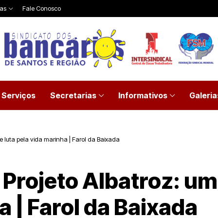
ias
Fale Conosco
Serviços
Secretarias
Informativos
Galeria
de luta pela vida marinha | Farol da Baixada
 Projeto Albatroz: uma
a | Farol da Baixada