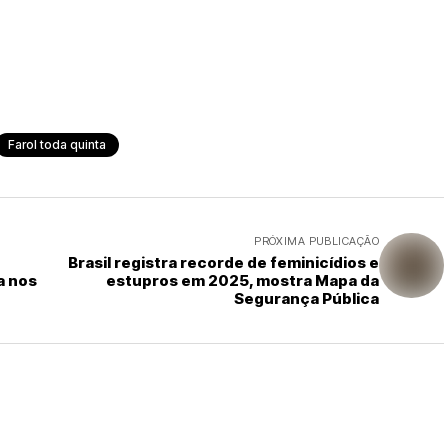
Farol toda quinta
PRÓXIMA PUBLICAÇÃO
Brasil registra recorde de feminicídios e
a nos
estupros em 2025, mostra Mapa da
Segurança Pública