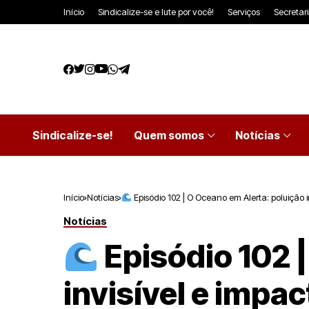
Início
Sindicalize-se e lute por você!
Serviços
Secretar
Sindicalize-se!
Quem somos
Notícias
Início
Notícias
Episódio 102 | O Oceano em Alerta: poluição 
Notícias
Episódio 102 
invisível e impa