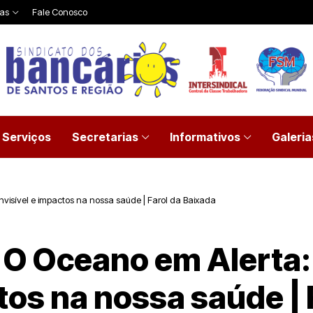
ias
Fale Conosco
Serviços
Secretarias
Informativos
Galeria
invisível e impactos na nossa saúde | Farol da Baixada
| O Oceano em Alerta:
ctos na nossa saúde |