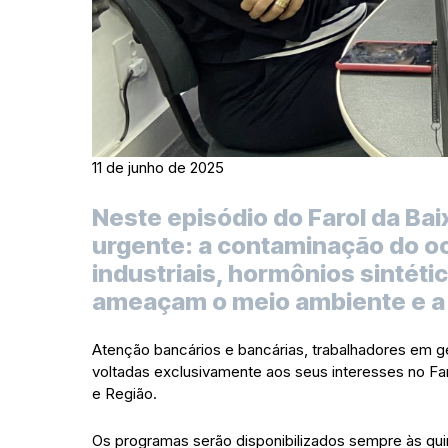
11 de junho de 2025
Neste episódio do Farol da B
urgente: a contaminação do o
industriais, hormônios sintéti
ameaçam o meio ambiente e a
Atenção bancários e bancárias, trabalhadores em ge
voltadas exclusivamente aos seus interesses no Fa
e Região.
Os programas serão disponibilizados sempre às quint