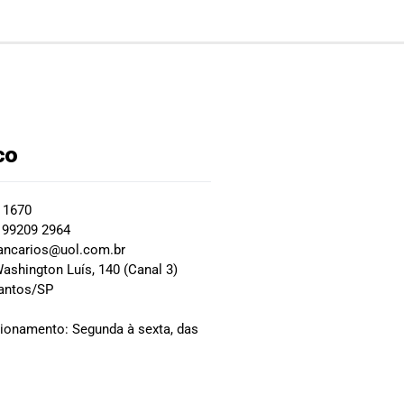
co
2 1670
 99209 2964
ancarios@uol.com.br
ashington Luís, 140 (Canal 3)
Santos/SP
0
cionamento: Segunda à sexta, das