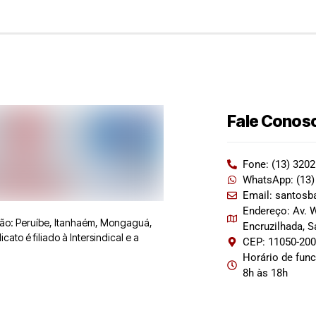
Fale Conos
Fone: (13) 320
WhatsApp: (13)
Email: santosb
Endereço: Av. W
 são: Peruíbe, Itanhaém, Mongaguá,
Encruzilhada, 
ato é filiado à Intersindical e a
CEP: 11050-20
Horário de fun
8h às 18h