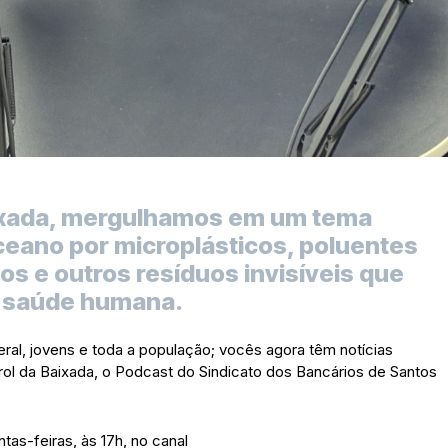
aixada, mergulhamos em um tema
ceano por microplásticos, poluentes
cos e outros resíduos invisíveis que
 saúde humana.
ral, jovens e toda a população; vocês agora têm notícias
rol da Baixada, o Podcast do Sindicato dos Bancários de Santos
as-feiras, às 17h, no canal