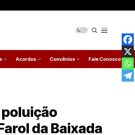
s
Acordos
Convênios
Fale Conosco
 poluição
 Farol da Baixada