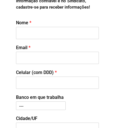
Informação confiável é no Sindicato,
cadastre-se para receber informações!
Nome
*
Email
*
Celular (com DDD)
*
Banco em que trabalha
Cidade/UF