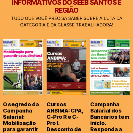
INFORMATIVOS DO SEEB SANTOS E
REGIÃO
TUDO QUE VOCÊ PRECISA SABER SOBRE A LUTA DA
CATEGORIA E DA CLASSE TRABALHADORA!
O segredo da
Cursos
Campanha
Campanha
ANBIMA: CPA,
Salarial dos
Salarial:
C-Pro R e C-
Bancários tem
Mobilização
Pro I.
início.
para garantir
Desconto de
Responda a