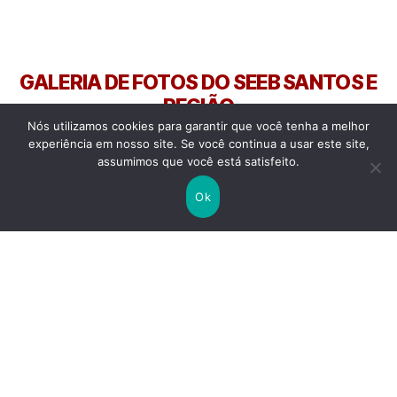
GALERIA DE FOTOS DO SEEB SANTOS E
REGIÃO
Nós utilizamos cookies para garantir que você tenha a melhor
MANIFESTAÇOES, PARALISAÇÕES, GREVES, ATOS... O SEEB
experiência em nosso site. Se você continua a usar este site,
SANTOS E REGIÃO E A INTERSINDICAL SEMPRE NA LUTA!
assumimos que você está satisfeito.
Ok
Ato Contra PL da