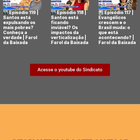
Episódio 119 |
Episódio 118 |
Episódio 117 |
Santos está
Santos está
Evangélicos
expulsando os
ficando
crescem e o
mais pobres?
inviável? Os
Brasil muda: o
Conheça a
impactos da
que está
verdade | Farol
verticalização |
acontecendo? |
da Baixada
Farol da Baixada
Farol da Baixada
Acesse o youtube do Sindicato