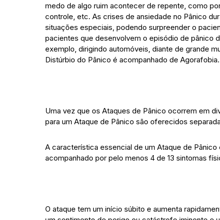
medo de algo ruim acontecer de repente, como por 
controle, etc. As crises de ansiedade no Pânico d
situações especiais, podendo surpreender o pacien
pacientes que desenvolvem o episódio de pânico d
exemplo, dirigindo automóveis, diante de grande m
Distúrbio do Pânico é acompanhado de Agorafobia.
Uma vez que os Ataques de Pânico ocorrem em dive
para um Ataque de Pânico são oferecidos separad
A característica essencial de um Ataque de Pânico
acompanhado por pelo menos 4 de 13 sintomas físi
O ataque tem um início súbito e aumenta rapidame
um sentimento de perigo ou catástrofe iminente e 