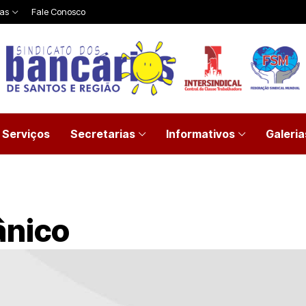
ias
Fale Conosco
Serviços
Secretarias
Informativos
Galeria
ânico