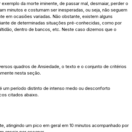
exemplo da morte iminente, de passar mal, desmaiar, perder o
uram minutos e costumam ser inesperadas, ou seja, não seguem
te em ocasiões variadas. Não obstante, existem alguns
iante de determinadas situações pré-conhecidas, como por
ultidão, dentro de bancos, etc. Neste caso dizemos que o
rsos quadros de Ansiedade, o texto e o conjunto de critérios
amente nesta seção.
 é um período distinto de intenso medo ou desconforto
cos citados abaixo.
nte, atingindo um pico em geral em 10 minutos acompanhado por
um anseio por escapar.