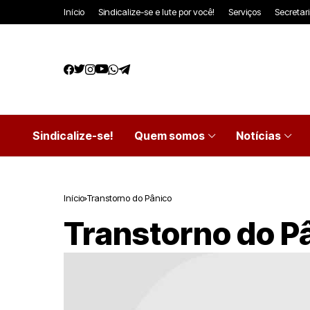
Início
Sindicalize-se e lute por você!
Serviços
Secretar
Sindicalize-se!
Quem somos
Notícias
Início
Transtorno do Pânico
Transtorno do P