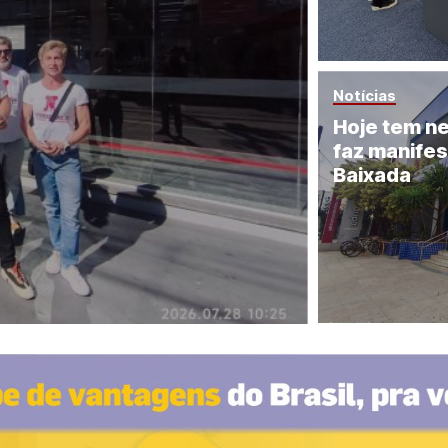
Notícias
Hoje tem ne
faz manife
Baixada