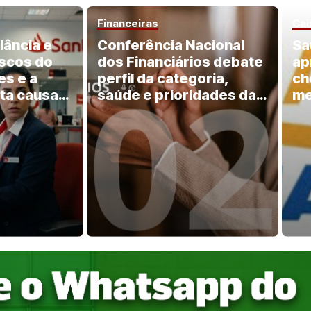
Financeiras
Cai
lância e
Conferência Nacional
Sa
iscos do
dos Financiários debate
ap
es e a
perfil da categoria,
ch
ta causa
saúde e prioridades da
me
Campanha Nacional
2026