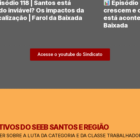
sódio 118 | Santos está
Episódio 
do inviável? Os impactos da
crescem e o
calização | Farol da Baixada
está aconte
Baixada
Acesse o youtube do Sindicato
IVOS DO SEEB SANTOS E REGIÃO
ER SOBRE A LUTA DA CATEGORIA E DA CLASSE TRABALHADO