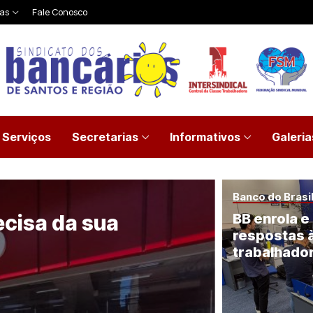
ias
Fale Conosco
Serviços
Secretarias
Informativos
Galeria
Banco do Brasi
ecisa da sua
BB enrola e
respostas à
trabalhado