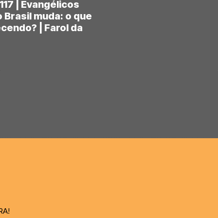
117 | Evangélicos
 Brasil muda: o que
cendo? | Farol da
RA!