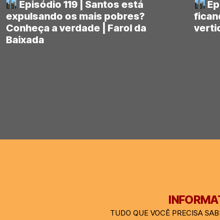
Episódio 119 | Santos está
Epi
expulsando os mais pobres?
fican
Conheça a verdade | Farol da
verti
Baixada
INFORMAT
TUDO QUE VOCÊ PRECISA SAB