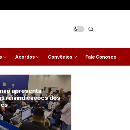
s
Acordos
Convênios
Fale Conosco
l
 não apresenta
s reivindicações dos
res