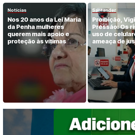
Notícias
Santander
Nos 20 anos da Lei Maria
Proibição, Vigi
da Penha mulheres
Pressão: Os r
querem mais apoio e
uso de celular
proteção às vítimas
ameaça de jus
no Santander