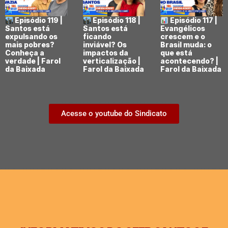
Episódio 119 |
Episódio 118 |
Episódio 117 |
Santos está
Santos está
Evangélicos
expulsando os
ficando
crescem e o
mais pobres?
inviável? Os
Brasil muda: o
Conheça a
impactos da
que está
verdade | Farol
verticalização |
acontecendo? |
da Baixada
Farol da Baixada
Farol da Baixada
Acesse o youtube do Sindicato