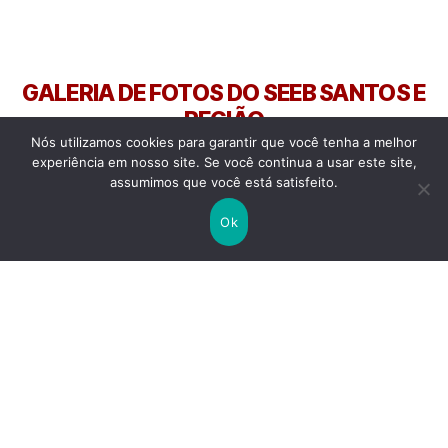
GALERIA DE FOTOS DO SEEB SANTOS E
REGIÃO
Nós utilizamos cookies para garantir que você tenha a melhor
MANIFESTAÇOES, PARALISAÇÕES, GREVES, ATOS... O SEEB
experiência em nosso site. Se você continua a usar este site,
SANTOS E REGIÃO E A INTERSINDICAL SEMPRE NA LUTA!
assumimos que você está satisfeito.
Ok
Ato Contra PL da