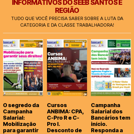
INFORMATIVOS DO SEEB SANTOS E
REGIÃO
TUDO QUE VOCÊ PRECISA SABER SOBRE A LUTA DA
CATEGORIA E DA CLASSE TRABALHADORA!
O segredo da
Cursos
Campanha
Campanha
ANBIMA: CPA,
Salarial dos
Salarial:
C-Pro R e C-
Bancários tem
Mobilização
Pro I.
início.
para garantir
Desconto de
Responda a