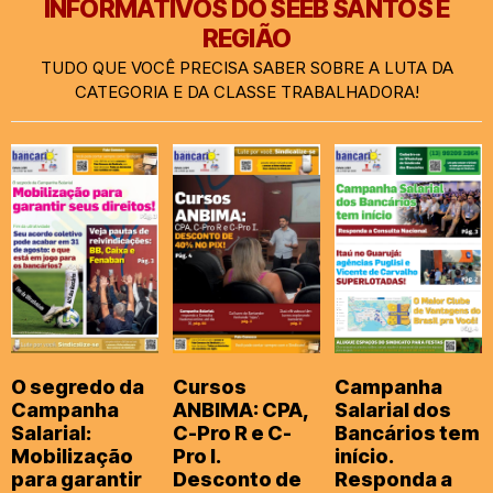
INFORMATIVOS DO SEEB SANTOS E
REGIÃO
TUDO QUE VOCÊ PRECISA SABER SOBRE A LUTA DA
CATEGORIA E DA CLASSE TRABALHADORA!
O segredo da
Cursos
Campanha
Campanha
ANBIMA: CPA,
Salarial dos
Salarial:
C-Pro R e C-
Bancários tem
Mobilização
Pro I.
início.
para garantir
Desconto de
Responda a