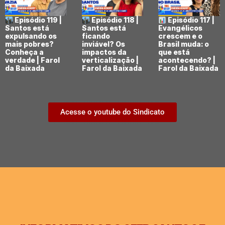
Episódio 119 |
Episódio 118 |
Episódio 117 |
Santos está
Santos está
Evangélicos
expulsando os
ficando
crescem e o
mais pobres?
inviável? Os
Brasil muda: o
Conheça a
impactos da
que está
verdade | Farol
verticalização |
acontecendo? |
da Baixada
Farol da Baixada
Farol da Baixada
Acesse o youtube do Sindicato