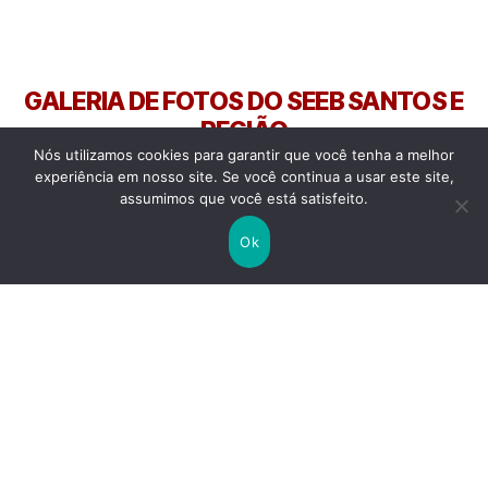
GALERIA DE FOTOS DO SEEB SANTOS E
REGIÃO
Nós utilizamos cookies para garantir que você tenha a melhor
MANIFESTAÇOES, PARALISAÇÕES, GREVES, ATOS... O SEEB
experiência em nosso site. Se você continua a usar este site,
SANTOS E REGIÃO E A INTERSINDICAL SEMPRE NA LUTA!
assumimos que você está satisfeito.
Ok
Ato Contra PL da