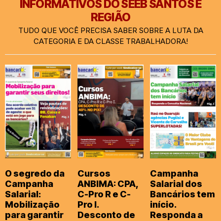
INFORMATIVOS DO SEEB SANTOS E
REGIÃO
TUDO QUE VOCÊ PRECISA SABER SOBRE A LUTA DA
CATEGORIA E DA CLASSE TRABALHADORA!
O segredo da
Cursos
Campanha
Campanha
ANBIMA: CPA,
Salarial dos
Salarial:
C-Pro R e C-
Bancários tem
Mobilização
Pro I.
início.
para garantir
Desconto de
Responda a