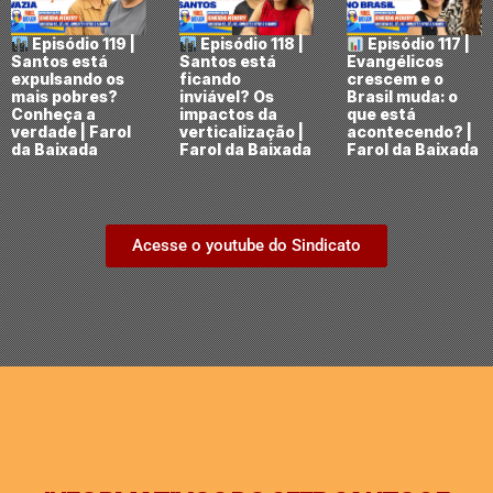
Episódio 119 |
Episódio 118 |
Episódio 117 |
Santos está
Santos está
Evangélicos
expulsando os
ficando
crescem e o
mais pobres?
inviável? Os
Brasil muda: o
Conheça a
impactos da
que está
verdade | Farol
verticalização |
acontecendo? |
da Baixada
Farol da Baixada
Farol da Baixada
Acesse o youtube do Sindicato