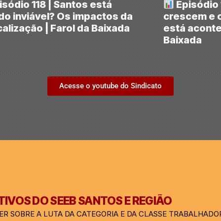
sódio 118 | Santos está
Episódio 
do inviável? Os impactos da
crescem e o
calização | Farol da Baixada
está aconte
Baixada
Acesse o youtube do Sindicato
IVOS DO SEEB SANTOS E REGIÃO
ER SOBRE A LUTA DA CATEGORIA E DA CLASSE TRABALHADO