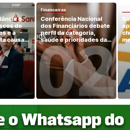
Financeiras
Cai
lância e
Conferência Nacional
Sa
iscos do
dos Financiários debate
ap
es e a
perfil da categoria,
ch
ta causa
saúde e prioridades da
me
Campanha Nacional
2026