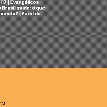
117 | Evangélicos
 Brasil muda: o que
cendo? | Farol da
RA!