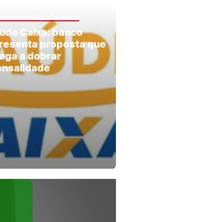
xa Econômica Federal
úde Caixa: banco
resenta proposta que
ega a dobrar
nsalidade