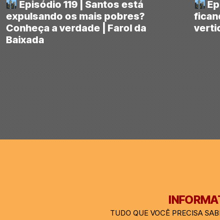
Episódio 119 | Santos está
Epi
expulsando os mais pobres?
fican
Conheça a verdade | Farol da
verti
Baixada
INFORMAT
TUDO QUE VOCÊ PRECISA SAB