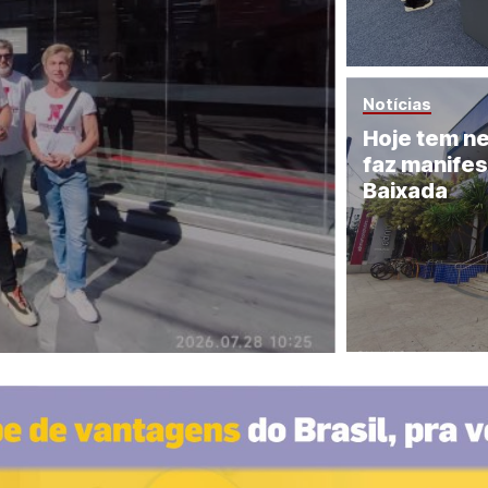
Notícias
Hoje tem ne
faz manife
Baixada