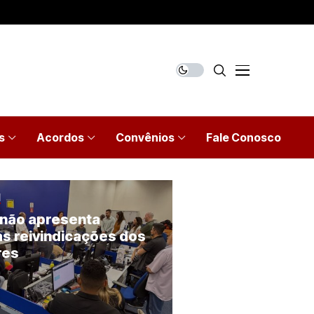
s
Acordos
Convênios
Fale Conosco
l
 não apresenta
s reivindicações dos
res