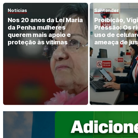
Notícias
Santander
Nos 20 anos da Lei Maria
Proibição, Vigi
da Penha mulheres
Pressão: Os r
querem mais apoio e
uso de celular
proteção às vítimas
ameaça de jus
no Santander