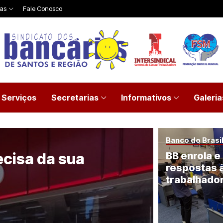
ias
Fale Conosco
Serviços
Secretarias
Informativos
Galeria
Banco do Brasi
ecisa da sua
BB enrola e
respostas à
trabalhado