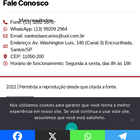
Fale Conosco
Mais resultados...
Fone: (13) 3202 1670
WhatsApp: (13) 99209 2964
Email: santosbancarios@uol.com.br
Endereço: Av. Washington Luís, 140 (Canal 3) Encruzilhada,
Santos/SP
CEP: 11050-200
Horário de funcionamento: Segunda à sexta, das 8h às 18h
2022 | Permitida a reprodução desde que citada a fonte.
Nós utilizamos cookies para garantir que você tenha a melhor
experiência em nosso site. Se você continua a usar este site,
assumimos que você está satisfeito.
Ok