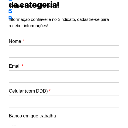
da categoria!
Pesquisar no conteúdo
Informação confiável é no Sindicato, cadastre-se para
receber informações!
Nome
*
Email
*
Celular (com DDD)
*
Banco em que trabalha